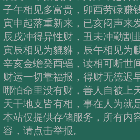
子午相见多富贵，卯酉劳碌赚
寅申起落重新来，已亥闷声来
辰戌冲得异性财，丑未冲勤割
寅辰相见为貔貅，辰午相见为
辛亥金蟾癸酉蝠，读相可断世
财运一切靠福报，得财无德迟
哪怕命里没有财，善人自被上
天干地支皆有相，事在人为就
本站仅提供存储服务，所有内
容，请点击举报。