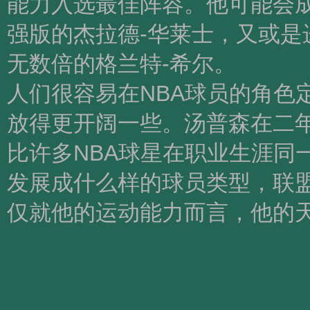
能力入选最佳阵容。他可能会
强版的杰拉德-华莱士，又或是
无数倍的格兰特-希尔。
人们很容易在NBA球员的角色
放得更开阔一些。汤普森在二年
比许多NBA球星在职业生涯同
发展成什么样的球员类型，联
仅就他的运动能力而言，他的