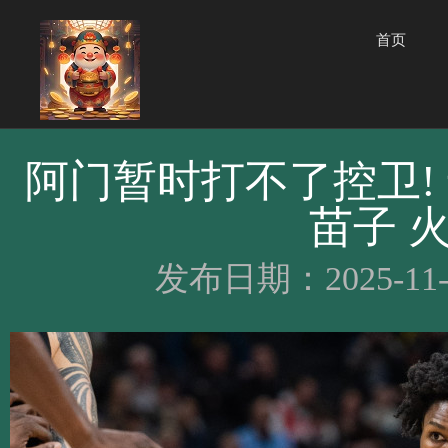
首页
阿门暂时打不了控卫!
苗子 
发布日期：2025-11-