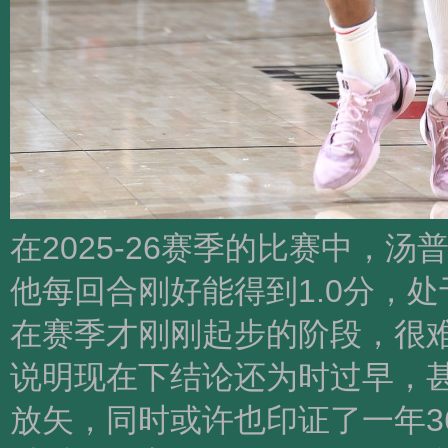
在2025-26赛季的比赛中，
他每回合刚好能得到1.0分，处
在赛季才刚刚起步的阶段，很
说明现在下结论还为时过早，
放矢，同时或许也印证了一年3