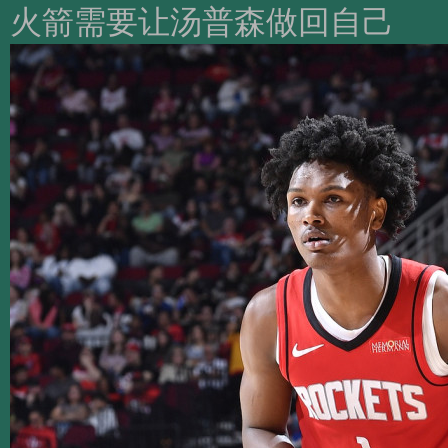
火箭需要让汤普森做回自己