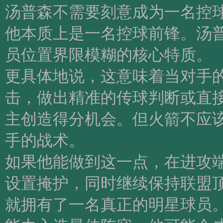
汤普森不需要刻意成为一名控
他本质上是一名控球前锋。汤
员位置界限模糊的核心特质。
更具体地说，这意味着当对手
击，做出精准的传球判断或直
主创造得分机会。但火箭不应
手的战术。
如果他能做到这一点，在进攻
设置掩护，同时继续保持联盟
就拥有了一名真正的明星球员