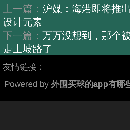
上一篇：
沪媒：海港即将推出
设计元素
下一篇：
万万没想到，那个被
走上坡路了
友情链接：
Powered by
外围买球的app有哪