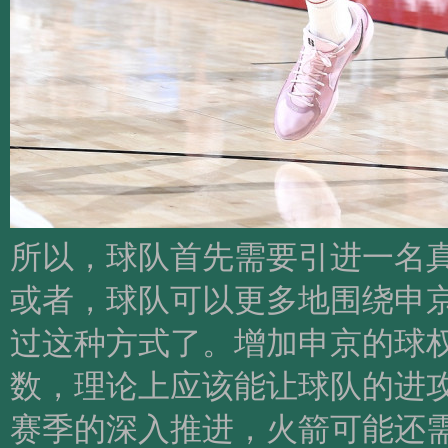
所以，球队首先需要引进一名
或者，球队可以更多地围绕申
过这种方式了。增加申京的球
数，理论上应该能让球队的进攻变
赛季的深入推进，火箭可能还